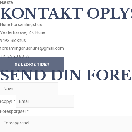
Næste
KONTAKT OPLY
Hune Forsamlingshus
Vesterhavsvej 27, Hune
9492 Blokhus
forsamlingshushune@gmail.com
Tlf. 25 20 83 38
SE LEDIGE TIDER
SEND DIN FOR
(copy)
*
Forespørgsel
*