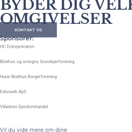
BYDER DIG VE
OMGIVELSER
KONTAKT OS
Sponsorer:
HC Entreprenøren
Blokhus og omegns Grundejerforening
Hune Blokhus Borgerforening
Eskoweb ApS
Villadsen Ejendomhandel
Vil du vide mere om dine